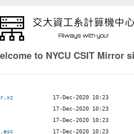
elcome to NYCU CSIT Mirror si
ar.xz
z
z.asc