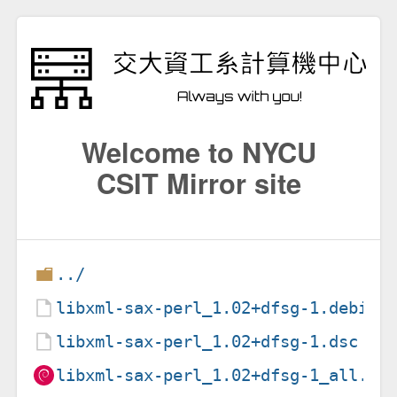
Welcome to NYCU
CSIT Mirror site
../
libxml-sax-perl_1.02+dfsg-1.debian
libxml-sax-perl_1.02+dfsg-1.dsc
libxml-sax-perl_1.02+dfsg-1_all.de