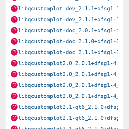
libqcustomplot-dev_2.1.1+dfsg1-1+b
libqcustomplot-dev_2.1.1+dfsg1-1+b
libqcustomplot-doc_2.0.1+dfsg1-4_a
libqcustomplot-doc_2.1.0+dfsg1-3.1
libqcustomplot-doc_2.1.1+dfsg1-1_a
libqcustomplot2.0_2.0.1+dfsg1-4_am
libqcustomplot2.0_2.0.1+dfsg1-4_ar
libqcustomplot2.0_2.0.1+dfsg1-4_ar
libqcustomplot2.0_2.0.1+dfsg1-4_i3
libqcustomplot2.1-qt6_2.1.0+dfsg1-
libqcustomplot2.1-qt6_2.1.0+dfsg1-
libqcustomplot2.1-qt6_2.1.0+dfsg1-