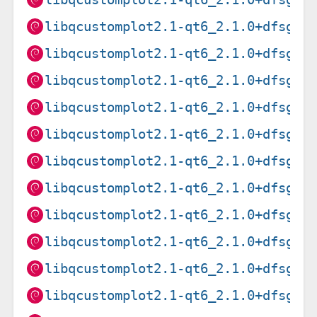
libqcustomplot2.1-qt6_2.1.0+dfsg1-
libqcustomplot2.1-qt6_2.1.0+dfsg1-
libqcustomplot2.1-qt6_2.1.0+dfsg1-
libqcustomplot2.1-qt6_2.1.0+dfsg1-
libqcustomplot2.1-qt6_2.1.0+dfsg1-
libqcustomplot2.1-qt6_2.1.0+dfsg1-
libqcustomplot2.1-qt6_2.1.0+dfsg1-
libqcustomplot2.1-qt6_2.1.0+dfsg1-
libqcustomplot2.1-qt6_2.1.0+dfsg1-
libqcustomplot2.1-qt6_2.1.0+dfsg1-
libqcustomplot2.1-qt6_2.1.0+dfsg1-