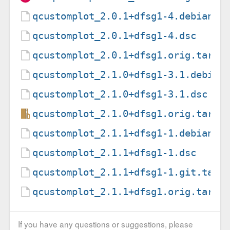
qcustomplot_2.0.1+dfsg1-4.debian.t
qcustomplot_2.0.1+dfsg1-4.dsc
qcustomplot_2.0.1+dfsg1.orig.tar.x
qcustomplot_2.1.0+dfsg1-3.1.debian
qcustomplot_2.1.0+dfsg1-3.1.dsc
qcustomplot_2.1.0+dfsg1.orig.tar.g
qcustomplot_2.1.1+dfsg1-1.debian.t
qcustomplot_2.1.1+dfsg1-1.dsc
qcustomplot_2.1.1+dfsg1-1.git.tar.
qcustomplot_2.1.1+dfsg1.orig.tar.x
If you have any questions or suggestions, please