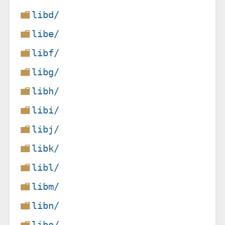
libd/
libe/
libf/
libg/
libh/
libi/
libj/
libk/
libl/
libm/
libn/
libo/