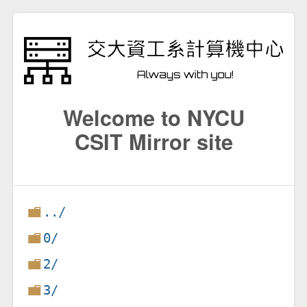
Welcome to NYCU
CSIT Mirror site
../
0/
2/
3/