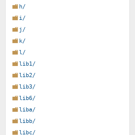
h/
i/
j/
k/
l/
lib1/
lib2/
lib3/
lib6/
liba/
libb/
libc/