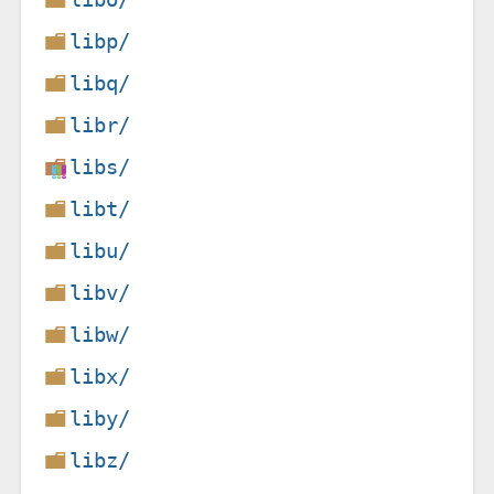
libp/
libq/
libr/
libs/
libt/
libu/
libv/
libw/
libx/
liby/
libz/