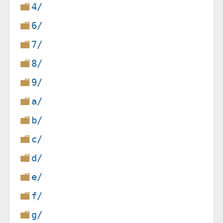
4/
6/
7/
8/
9/
a/
b/
c/
d/
e/
f/
g/