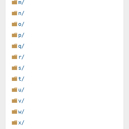
m/
n/
o/
p/
q/
r/
s/
t/
u/
v/
w/
x/